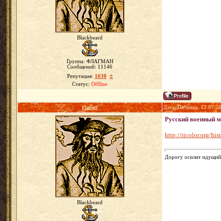
Blackbeard
Группа: ФЛАГМАН
Сообщений:
11146
±
Репутация:
1038
Статус:
Offline
Flavius
Дата: Пятница, 12.07.2
Русский военный 
http://ricolor.org/h
Дорогу осилит идущий.
Blackbeard