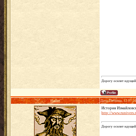
Дорогу осилит идущий.
Flavius
Дата: Пятница, 12.07.2
История Измайловск
http://www.runiver
Дорогу осилит идущий.