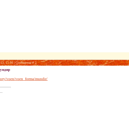
013, 15:56 | Сообщение #
3
мундир
istory/voen/voen_forma/mundir/
..