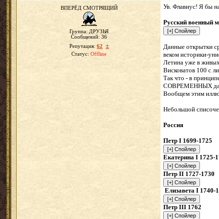
Ув. Флавиус! Я бы н
ВПЕРЁД СМОТРЯЩИЙ
Русский военный му
Группа: ДРУЗЬЯ
Сообщений:
36
±
Данные открытки ср
Репутация:
62
веком историки-уни
Статус:
Offline
Летина уже в живых
Висковатов 100 с ли
Так что - в принци
СОВРЕМЕННЫХ данны
Вообщем этим иллюс
Небольшой списочек
Россия
Петр I 1699-1725
Екатерина I 1725-
Петр II 1727-1730
Елизавета I 1740-
Петр III 1762