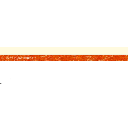
013, 15:56 | Сообщение #
6
..