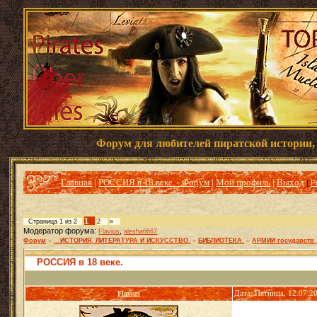
Форум для любителей
пиратской истории
Главная
|
РОССИЯ в 18 веке. - Форум
|
Мой профиль
|
Выход
|
Р
1
Страница
1
из
2
2
»
Модератор форума:
,
Flavius
alesha6667
Форум
»
...ИСТОРИЯ, ЛИТЕРАТУРА И ИСКУССТВО.
»
БИБЛИОТЕКА.
»
АРМИИ государств 1
РОССИЯ в 18 веке.
Flavius
Дата: Пятница, 12.07.2