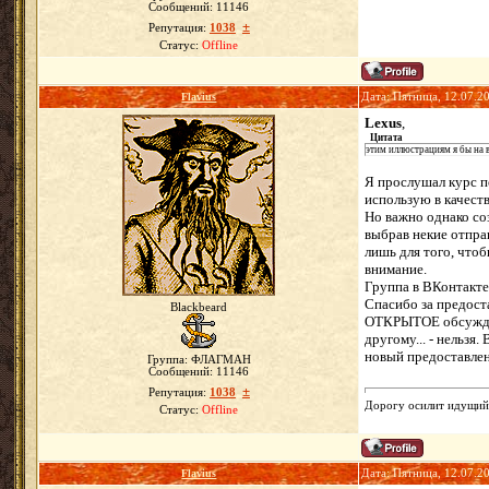
Сообщений:
11146
±
Репутация:
1038
Статус:
Offline
Flavius
Дата: Пятница, 12.07.2
Lexus
,
Цитата
этим иллюстрациям я бы на 
Я прослушал курс п
использую в качеств
Но важно однако соз
выбрав некие отправ
лишь для того, чтоб
внимание.
Группа в ВКонтакте 
Спасибо за предост
Blackbeard
ОТКРЫТОЕ обсуждени
другому... - нельзя
новый предоставлен
Группа: ФЛАГМАН
Сообщений:
11146
±
Репутация:
1038
Дорогу осилит идущий.
Статус:
Offline
Flavius
Дата: Пятница, 12.07.2