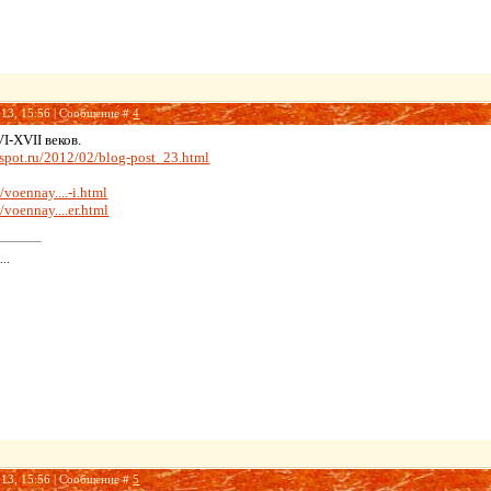
013, 15:56 | Сообщение #
4
I-XVII веков.
gspot.ru/2012/02/blog-post_23.html
/voennay....-i.html
/voennay....er.html
..
013, 15:56 | Сообщение #
5