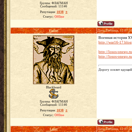
Группа: ФЛАГМАН
Сообщений:
11146
±
Репутация:
1038
Статус:
Offline
Flavius
Дата: Пятница, 12.07.2
Военная история XV
http://war16-17.blo
http://losos-onego.ru
http://losos-onego.ru
Дорогу осилит идущий.
Blackbeard
Группа: ФЛАГМАН
Сообщений:
11146
±
Репутация:
1038
Статус:
Offline
Lexus
Дата: Пятница, 12.07.2