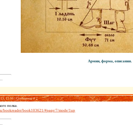
Армии, форма, описания.
..
013, 15:56 | Сообщение #
2
ого полка.
s.ru/bookreader/book103621/#page/7/mode/1up
..