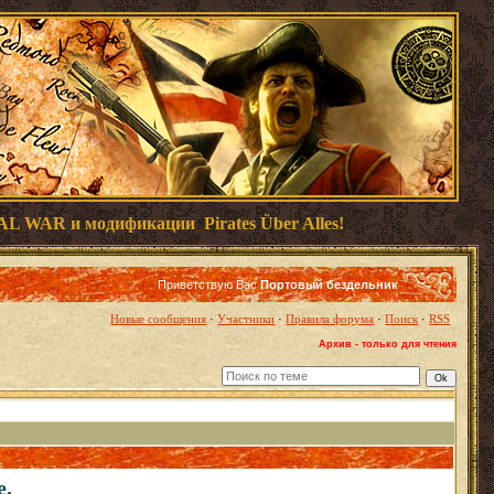
AL WAR и модификации
Pirates Über Alles!
Приветствую Вас
Портовый бездельник
·
·
·
·
Новые сообщения
Участники
Правила форума
Поиск
RSS
Архив - только для чтения
е.