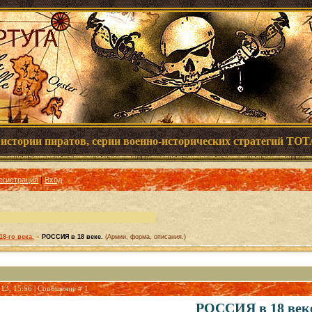
,
истории пиратов,
серии
военно-исторических стратегий
TOT
егистрация
|
Вход
8-го века.
»
РОССИЯ в 18 веке.
(Армии, форма, описания.)
013, 15:56 | Сообщение #
1
РОССИЯ в 18 век