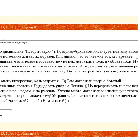
013, 15:56 | Сообщение #
7
вашем мести не доверял
о дисциплине "История науки" в Историко-Архивном институте, поэтому вполн
е источника для своих образов. И понимаю, что точнее - не тот, кто древнее... )
навать, что игровое пространство - не реконструкця эпохи, а - образ эпохи. 
ные точки в этих бесчисленных материалах. Игра, это, как художественный ром
ы привлечь человечество к источнику. Вот многие реконструкторы, знакомясь с
очень интересная, жаль закрытая... ))) Там материал наверно богатый...
авленные сведения. Буду делать упор на Летина. )) Но переделывать многие ве
е и по шведам, и по русским. Учтено много материалов и мнений участвовавши
. В сделанное уже вложен труд! Устранять бесплатно я готов только технические н
ный материал! Спасибо Вам за него! )))
..
013, 15:56 | Сообщение #
8